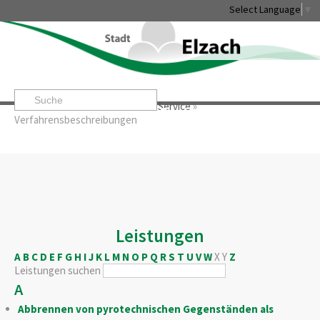
Select Language
▼
Startseite
»
Rathaus & Service
»
Service
»
Leben & Erleben
Rathaus & Service
Stadtentwicklung & W
Verfahrensbeschreibungen
Leistungen
A
B
C
D
E
F
G
H
I
J
K
L
M
N
O
P
Q
R
S
T
U
V
W
X
Y
Z
Leistungen suchen
A
Abbrennen von pyrotechnischen Gegenständen als