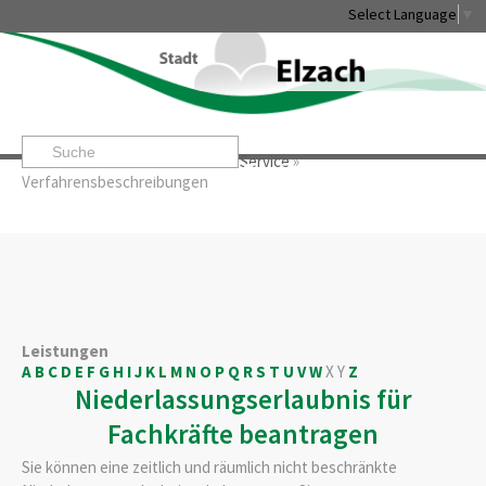
Select Language
▼
Startseite
»
Rathaus & Service
»
Service
»
Leben & Erleben
Rathaus & Service
Stadtentwicklung & W
Verfahrensbeschreibungen
Leistungen
A
B
C
D
E
F
G
H
I
J
K
L
M
N
O
P
Q
R
S
T
U
V
W
X
Y
Z
Niederlassungserlaubnis für
Fachkräfte beantragen
Sie können eine zeitlich und räumlich nicht beschränkte