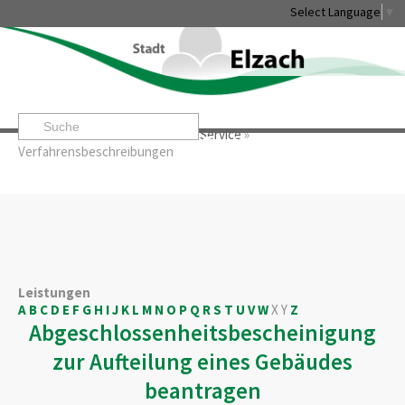
Select Language
▼
Startseite
»
Rathaus & Service
»
Service
»
Leben & Erleben
Rathaus & Service
Stadtentwicklung & W
Verfahrensbeschreibungen
Leistungen
A
B
C
D
E
F
G
H
I
J
K
L
M
N
O
P
Q
R
S
T
U
V
W
X
Y
Z
Abgeschlossenheitsbescheinigung
zur Aufteilung eines Gebäudes
beantragen