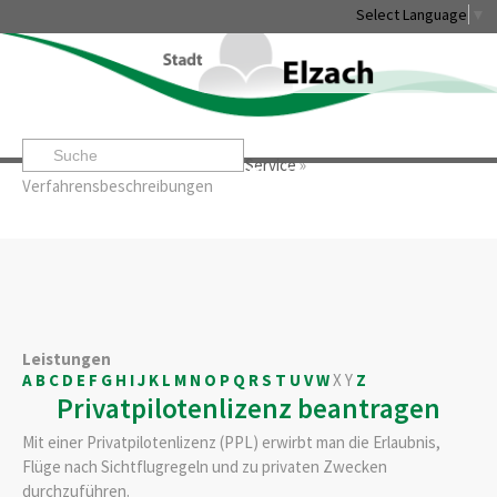
Select Language
▼
Startseite
»
Rathaus & Service
»
Service
»
Leben & Erleben
Rathaus & Service
Stadtentwicklung & W
Verfahrensbeschreibungen
Leistungen
A
B
C
D
E
F
G
H
I
J
K
L
M
N
O
P
Q
R
S
T
U
V
W
X
Y
Z
Privatpilotenlizenz beantragen
Mit einer Privatpilotenlizenz (PPL) erwirbt man die Erlaubnis,
Flüge nach Sichtflugregeln und zu privaten Zwecken
durchzuführen.