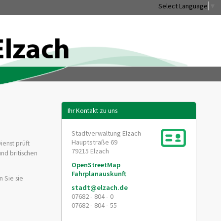
Select Language
▼
Ihr Kontakt zu uns
Stadtverwaltung Elzach
Hauptstraße 69
enst prüft
79215
Elzach
nd britischen
OpenStreetMap
Fahrplanauskunft
 Sie sie
stadt@elzach.de
07682 - 804 - 0
07682 - 804 - 55