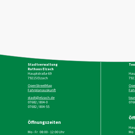
Stadtverwaltung
Tou
Rathaus Elzach
Hauptstraße 69
Haup
79215
Elzach
792
OpenStreetMap
Ope
Fahrplanauskunft
Fah
stadt@elzach.de
tou
07682 / 804-0
0768
07682 / 804-55
Öf
Öffnungszeiten
Haup
Mo - Fr 08:00 - 12:00 Uhr
Mo 