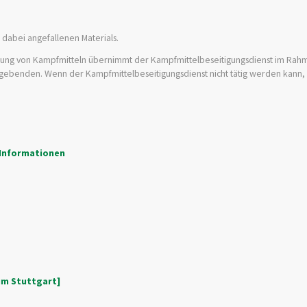
 dabei angefallenen Materials.
gung von Kampfmitteln übernimmt der
Kampfmittelbeseitigungsdienst
im Rahm
raggebenden. Wenn der
Kampfmittelbeseitigungsdienst
nicht tätig werden kann,
 Informationen
um Stuttgart]