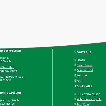
rist-Info Elzach
Stadtteile
tstr. 67
Elzach
15
Elzach
Katzenmoos
nStreetMap
Oberprechtal
rplanauskunft
Prechtal
rist-info@elzach.de
2 / 19433
Yach
Tourismus
fnungszeiten
ZTL ZweiTälerLand
Wohnmobilstellplatz
tstr. 67, Elzach:
geschlossen
Parkplätze