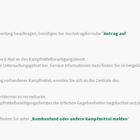
wertung beauftragen, benötigen Sie das Antragsformular "
Antrag auf
er E-Mail an den
Kampfmittelbeseitigungsdienst
.
m Untersuchungsgebiet bei. Genaue Informationen dazu finden Sie im beigef
g vorhandener Kampfmittel, wenden Sie sich an die Zentrale des
rtstermin zu vereinbaren.
fmittelbeseitigungsdienstes die örtlichen Gegebenheiten begutachtet und j
finden Sie unter „
Bombenfund oder andere Kampfmittel melden
“.