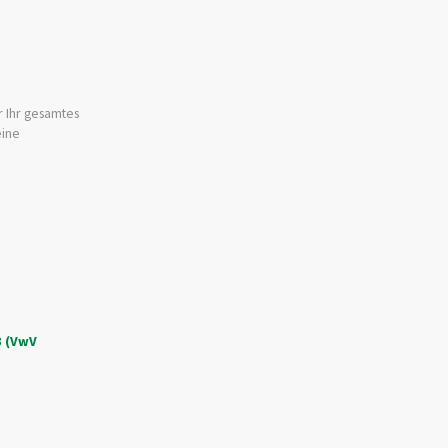
r Ihr gesamtes
eine
3 (VwV