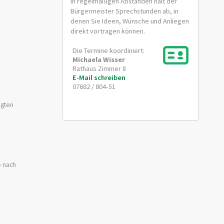
In regelmäßigen Abständen hält der
Bürgermeister Sprechstunden ab, in
denen Sie Ideen, Wünsche und Anliegen
direkt vortragen können.
Die Termine koordiniert:
Michaela
Wisser
Rathaus Zimmer 8
E-Mail schreiben
07682 / 804-51
ügten
e nach