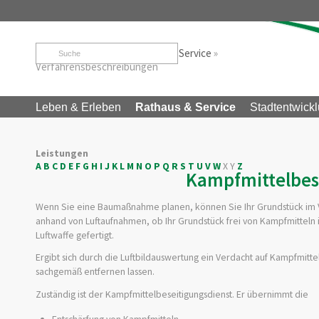
Startseite
»
Rathaus & Service
»
Service
»
Verfahrensbeschreibungen
Leben & Erleben
Rathaus & Service
Stadtentwickl
Leistungen
A
B
C
D
E
F
G
H
I
J
K
L
M
N
O
P
Q
R
S
T
U
V
W
X
Y
Z
Kampfmittelbese
Wenn Sie eine Baumaßnahme planen, können Sie Ihr Grundstück im Vo
anhand von Luftaufnahmen, ob Ihr Grundstück frei von Kampfmitteln 
Luftwaffe gefertigt.
Ergibt sich durch die Luftbildauswertung ein Verdacht auf Kampfmi
sachgemäß entfernen lassen.
Zuständig ist der Kampfmittelbeseitigungsdienst. Er übernimmt die
Entschärfung von Kampfmitteln,