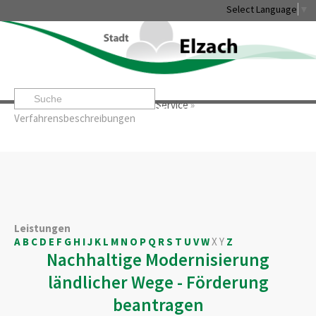
Select Language
▼
Startseite
»
Rathaus & Service
»
Service
»
Leben & Erleben
Rathaus & Service
Stadtentwicklung & W
Verfahrensbeschreibungen
Leistungen
A
B
C
D
E
F
G
H
I
J
K
L
M
N
O
P
Q
R
S
T
U
V
W
X
Y
Z
Nachhaltige Modernisierung
ländlicher Wege - Förderung
beantragen