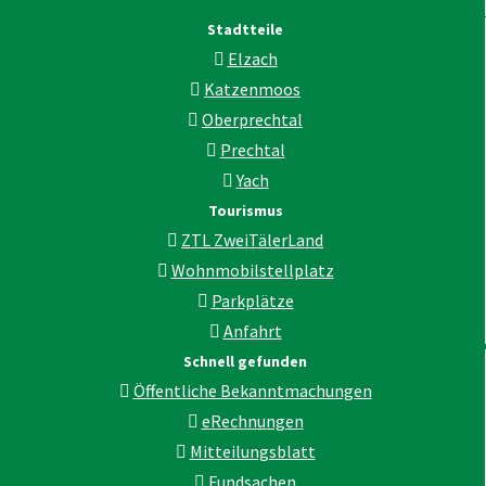
Stadtteile
Elzach
Katzenmoos
Oberprechtal
Prechtal
Yach
Tourismus
ZTL ZweiTälerLand
Wohnmobilstellplatz
Parkplätze
Anfahrt
Schnell gefunden
Öffentliche Bekanntmachungen
eRechnungen
Mitteilungsblatt
Fundsachen