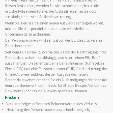
Hinweis: Wenn Sie den Verlust Ihres Personalausweises auf
Reisen feststellen, wenden Sie sich schnellstmöglich an die
örtliche Polizeidienststelle, bei Auslandsreisen an die dort
zuständige deutsche Auslandsvertretung.
Wenn Sie gleichzeitig einen neuen Ausweis beantragen wollen,
müssen Sie dies persönlich tun und die erforderlichen
Unterlagen dafür mitbringen.
Der Personalausweis wird zentral von der Bundesdruckerei in
Berlin hergestellt.
Seit dem 17. Februar 2025 erhalten Sie bei
der Beantragung
Ihres
Personalausweises
- unabhängig vom Alter -
einen PIN-Brief
ausgehändigt. Dieser enthält eine
Geheimnummer
(fünfstellige
Einmal
-PIN
)
und
eine
Entsperrnummer (PUK)
für die Nutzung der
Online-Ausweisfunktion.
Bei der Ausgabe des neuen
Personalausweises erhalten Sie ein Aushändigungsschreiben mit
dem Sperrkennwort, um im Bedarfsfall (zum Beispiel Verlust des
Dokuments) den Online-Ausweis sperren zu können
.
Fristen
Verlustanzeige: sofort nach Bekanntwerden des Verlusts
Neuantrag des Personalausweises: schnellstmöglich,