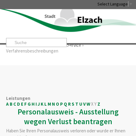
Select Language
▼
Startseite
»
Rathaus & Service
»
Service
»
Leben & Erleben
Rathaus & Service
Stadtentwicklung & W
Verfahrensbeschreibungen
Leistungen
A
B
C
D
E
F
G
H
I
J
K
L
M
N
O
P
Q
R
S
T
U
V
W
X
Y
Z
Personalausweis - Ausstellung
wegen Verlust beantragen
Haben Sie Ihren Personalausweis verloren oder wurde er Ihnen