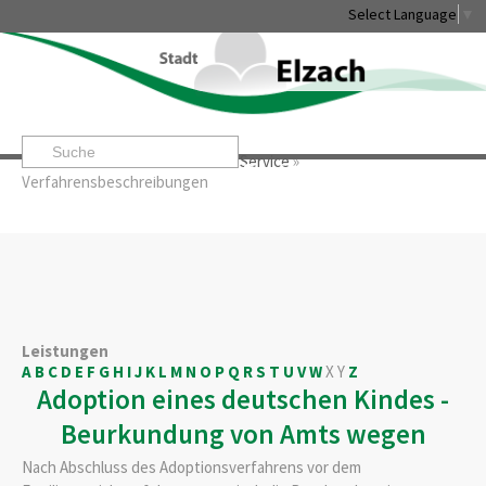
Select Language
▼
Startseite
»
Rathaus & Service
»
Service
»
Leben & Erleben
Rathaus & Service
Stadtentwicklung & W
Verfahrensbeschreibungen
Leistungen
A
B
C
D
E
F
G
H
I
J
K
L
M
N
O
P
Q
R
S
T
U
V
W
X
Y
Z
Adoption eines deutschen Kindes -
Beurkundung von Amts wegen
Nach Abschluss des Adoptionsverfahrens vor dem