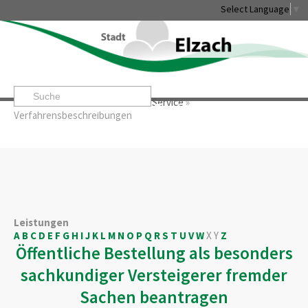
Select Language
▼
Startseite
»
Rathaus & Service
»
Service
»
Leben & Erleben
Rathaus & Service
Stadtentwicklung & W
Verfahrensbeschreibungen
Leistungen
A
B
C
D
E
F
G
H
I
J
K
L
M
N
O
P
Q
R
S
T
U
V
W
X
Y
Z
Öffentliche Bestellung als besonders
sachkundiger Versteigerer fremder
Sachen beantragen