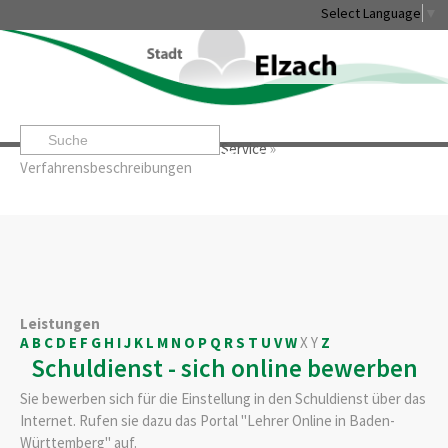
Select Language
▼
Startseite
»
Rathaus & Service
»
Service
»
Leben & Erleben
Rathaus & Service
Stadtentwicklung & W
Verfahrensbeschreibungen
Leistungen
A
B
C
D
E
F
G
H
I
J
K
L
M
N
O
P
Q
R
S
T
U
V
W
X
Y
Z
Schuldienst - sich online bewerben
Sie bewerben sich für die Einstellung in den Schuldienst über das
Internet. Rufen sie dazu das Portal "Lehrer Online in Baden-
Württemberg" auf.