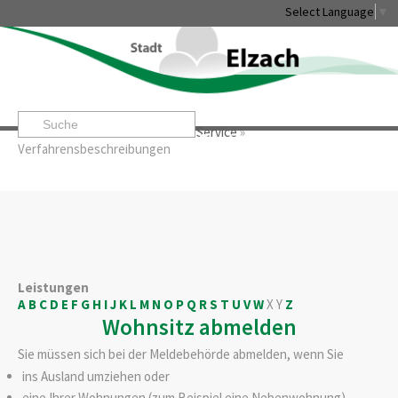
Select Language
▼
Startseite
»
Rathaus & Service
»
Service
»
Leben & Erleben
Rathaus & Service
Stadtentwicklung & W
Verfahrensbeschreibungen
Leistungen
A
B
C
D
E
F
G
H
I
J
K
L
M
N
O
P
Q
R
S
T
U
V
W
X
Y
Z
Wohnsitz abmelden
Sie müssen sich bei der Meldebehörde abmelden, wenn Sie
ins Ausland umziehen oder
eine Ihrer Wohnungen (zum Beispiel eine Nebenwohnung)