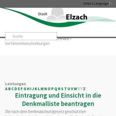
Select Language
▼
Startseite
»
Rathaus & Service
»
Service
»
Leben & Erleben
Rathaus & Service
Stadtentwicklung & W
Verfahrensbeschreibungen
Leistungen
A
B
C
D
E
F
G
H
I
J
K
L
M
N
O
P
Q
R
S
T
U
V
W
X
Y
Z
Eintragung und Einsicht in die
Denkmalliste beantragen
Die nach dem Denkmalschutzgesetz geschützten