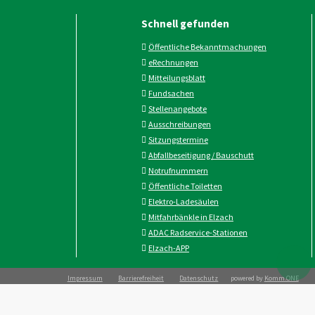
Schnell gefunden
Öffentliche Bekanntmachungen
eRechnungen
Mitteilungsblatt
Fundsachen
Stellenangebote
Ausschreibungen
Sitzungstermine
Abfallbeseitigung / Bauschutt
Notrufnummern
Öffentliche Toiletten
Elektro-Ladesäulen
Mitfahrbänkle in Elzach
ADAC Radservice-Stationen
Elzach-APP
Impressum
Barrierefreiheit
Datenschutz
powered by
Komm.ONE