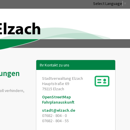
Select Language
▼
Ihr Kontakt zu uns
rungen
Stadtverwaltung Elzach
Hauptstraße 69
79215
Elzach
oll verhindern,
OpenStreetMap
Fahrplanauskunft
stadt@elzach.de
07682 - 804 - 0
07682 - 804 - 55