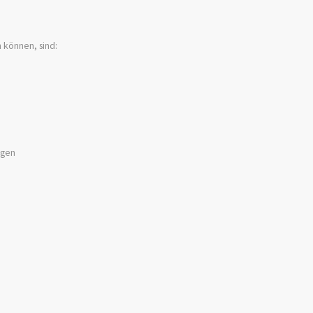
 können
,
sind
:
ngen