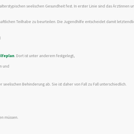
erstypischen seelischen Gesundheit fest. In erster Linie sind das Ärztinnen u
haftlichen Teilhabe zu beurteilen. Die Jugendhilfe entscheidet damit letztendl
d
ilfeplan
. Dort ist unter anderem festgelegt,
en und
seelischen Behinderung ab. Sie ist daher von Fall zu Fall unterschiedlich.
en müssen.