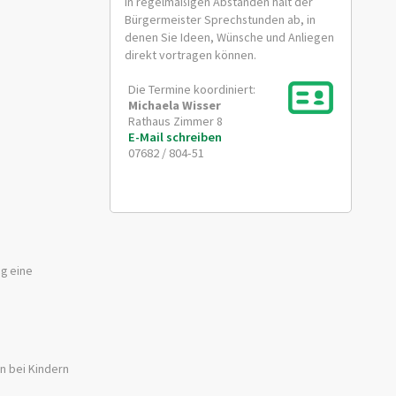
In regelmäßigen Abständen hält der
Bürgermeister Sprechstunden ab, in
denen Sie Ideen, Wünsche und Anliegen
direkt vortragen können.
Die Termine koordiniert:
Michaela
Wisser
Rathaus Zimmer 8
E-Mail schreiben
07682 / 804-51
ng eine
n bei Kindern