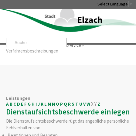
Select Language
▼
Startseite
»
Rathaus & Service
»
Service
»
Leben & Erleben
Rathaus & Service
Stadtentwicklung & W
Verfahrensbeschreibungen
Leistungen
A
B
C
D
E
F
G
H
I
J
K
L
M
N
O
P
Q
R
S
T
U
V
W
X
Y
Z
Dienstaufsichtsbeschwerde einlegen
Die Dienstaufsichtsbeschwerde rügt das angebliche persönliche
Fehlverhalten von
Beamtinnen und Beamten,