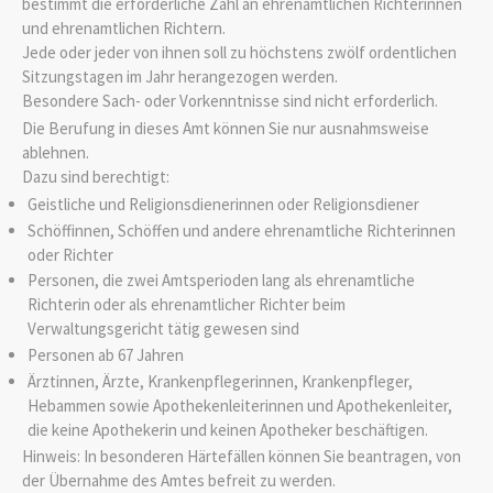
bestimmt die erforderliche Zahl an ehrenamtlichen Richterinnen
und ehrenamtlichen Richtern.
Jede oder jeder von ihnen soll zu höchstens zwö
lf ordentlichen
Sitzungstagen im Jahr herangezogen werden.
Besondere Sach- oder Vorkenntnisse sind nicht erforderlich.
Die Berufung in dieses Amt können Sie nur ausnahmsweise
ablehnen.
Dazu sind berechtigt:
Geistliche und Religionsdienerinnen oder Religion
sdiener
Schöffinnen, Schöffen und andere ehrenamtliche Richterinnen
oder Richter
Personen, die zwei Amtsperioden lang als ehrenamtliche
Richterin oder als ehrenamtlicher Richter beim
Verwaltungsgericht tätig gewesen sind
Personen ab 67 Jahren
Ärztinn
en, Ärzte, Krankenpflegerinnen, Krankenpfleger,
Hebammen sowie Apothekenleiterinnen und Apothekenleiter,
die keine Apothekerin und keinen Apotheker beschäftigen.
Hinweis:
In besonderen Härtefällen können Sie beantragen, von
der Übernahme des Amtes befreit zu
werden.