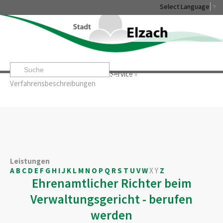
Select Language
▼
Startseite
»
Rathaus & Service
»
Service
»
Leben & Erleben
Rathaus & Service
Stadtentwicklung & W
Verfahrensbeschreibungen
Leistungen
A
B
C
D
E
F
G
H
I
J
K
L
M
N
O
P
Q
R
S
T
U
V
W
X
Y
Z
Ehrenamtlicher Richter beim
Verwaltungsgericht - berufen
werden