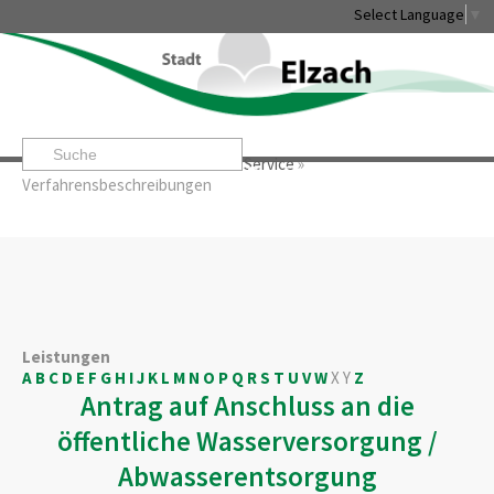
Select Language
▼
Startseite
»
Rathaus & Service
»
Service
»
Leben & Erleben
Rathaus & Service
Stadtentwicklung & W
Verfahrensbeschreibungen
Leistungen
A
B
C
D
E
F
G
H
I
J
K
L
M
N
O
P
Q
R
S
T
U
V
W
X
Y
Z
Antrag auf Anschluss an die
öffentliche Wasserversorgung /
Abwasserentsorgung