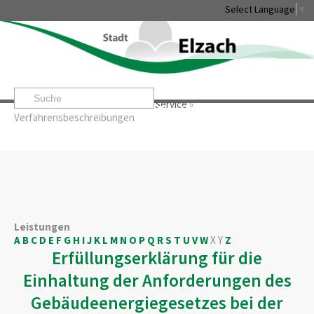
Select Language
▼
Startseite
»
Rathaus & Service
»
Service
»
Leben & Erleben
Rathaus & Service
Stadtentwicklung & W
Verfahrensbeschreibungen
Leistungen
A
B
C
D
E
F
G
H
I
J
K
L
M
N
O
P
Q
R
S
T
U
V
W
X
Y
Z
Erfüllungserklärung für die
Einhaltung der Anforderungen des
Gebäudeenergiegesetzes bei der