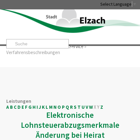
Select Language
▼
Startseite
»
Rathaus & Service
»
Service
»
Leben & Erleben
Rathaus & Service
Stadtentwicklung & W
Verfahrensbeschreibungen
Leistungen
A
B
C
D
E
F
G
H
I
J
K
L
M
N
O
P
Q
R
S
T
U
V
W
X
Y
Z
Elektronische
Lohnsteuerabzugsmerkmale
Änderung bei Heirat