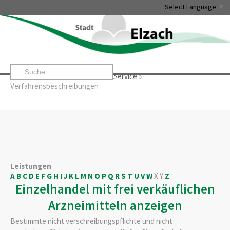
Select Language
▼
Startseite
»
Rathaus & Service
»
Service
»
Leben & Erleben
Rathaus & Service
Stadtentwicklung & W
Verfahrensbeschreibungen
Leistungen
A
B
C
D
E
F
G
H
I
J
K
L
M
N
O
P
Q
R
S
T
U
V
W
X
Y
Z
Einzelhandel mit frei verkäuflichen
Arzneimitteln anzeigen
Bestimmte nicht verschreibungspflichte und nicht