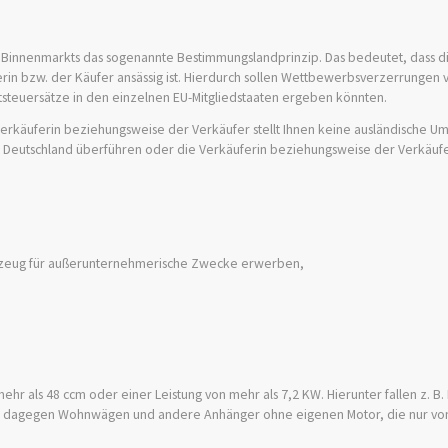
 Binnenmarkts das sogenannte Bestimmungslandprinzip. Das bedeutet, dass d
erin bzw. der Käufer ansässig ist. Hierdurch sollen Wettbewerbsverzerrungen
tsteuersätze in den einzelnen EU-Mitgliedstaaten ergeben könnten.
 Verkäuferin beziehungsweise der Verkäufer stellt Ihnen keine ausländische Um
ch Deutschland überführen oder die Verkäuferin beziehungsweise der Verkäufe
rzeug für außerunternehmerische Zwecke erwerben,
als 48 ccm oder einer Leistung von mehr als 7,2 KW. Hierunter fallen z. B.
nd dagegen Wohnwägen und andere Anhänger ohne eigenen Motor, die nur vo