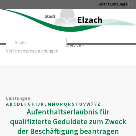
Select Language
▼
Startseite
»
Rathaus & Service
»
Service
»
Leben & Erleben
Rathaus & Service
Stadtentwicklung & W
Verfahrensbeschreibungen
Leistungen
A
B
C
D
E
F
G
H
I
J
K
L
M
N
O
P
Q
R
S
T
U
V
W
X
Y
Z
Aufenthaltserlaubnis für
qualifizierte Geduldete zum Zweck
der Beschäftigung beantragen