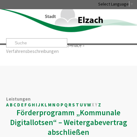
Select Language
▼
Startseite
»
Rathaus & Service
»
Service
»
Leben & Erleben
Rathaus & Service
Stadtentwicklung & W
Verfahrensbeschreibungen
Leistungen
A
B
C
D
E
F
G
H
I
J
K
L
M
N
O
P
Q
R
S
T
U
V
W
X
Y
Z
Förderprogramm „Kommunale
Digitallotsen“ – Weitergabevertrag
abschließen