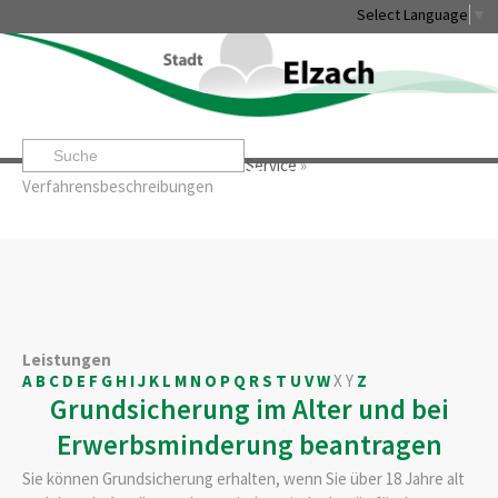
Select Language
▼
Startseite
»
Rathaus & Service
»
Service
»
Leben & Erleben
Rathaus & Service
Stadtentwicklung & W
Verfahrensbeschreibungen
Leistungen
A
B
C
D
E
F
G
H
I
J
K
L
M
N
O
P
Q
R
S
T
U
V
W
X
Y
Z
Grundsicherung im Alter und bei
Erwerbsminderung beantragen
Sie können Grundsicherung erhalten, wenn Sie über 18 Jahre alt