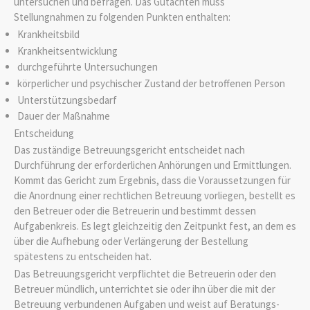
untersuchen und befragen. Das Gutachten muss
Stellungnahmen zu folgenden Punkten enthalten:
Krankheitsbild
Krankheitsentwicklung
durchgeführte Untersuchungen
körperlicher und psychischer Zustand der betroffenen Person
Unterstützungsbedarf
Dauer der Maßnahme
Entscheidung
Das zuständige Betreuungsgericht entscheidet nach
Durchführung der erforderlichen Anhörungen und Ermittlungen.
Kommt das Gericht zum Ergebnis, dass die Voraussetzungen für
die Anordnung einer rechtlichen Betreuung vorliegen, bestellt es
den Betreuer oder die Betreuerin und bestimmt dessen
Aufgabenkreis. Es legt gleichzeitig den Zeitpunkt fest, an dem es
über die Aufhebung oder Verlängerung der Bestellung
spätestens zu entscheiden hat.
Das Betreuungsgericht verpflichtet die Betreuerin oder den
Betreuer mündlich, unterrichtet sie oder ihn über die mit der
Betreuung verbundenen Aufgaben und weist auf Beratungs-