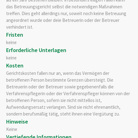
das Betreuungsgericht selbst die notwendigen Maßnahmen
treffen. Dies geht allerdings nur, soweit noch keine Betreuung
angeordnet wurde oder deie Betreuerin oder der Betreuer
verhindert ist.
Fristen
keine
Erforderliche Unterlagen
keine
Kosten
Gerichtskosten fallen nur an, wenn das Vermögen der
betroffenen Person bestimmte Grenzen übersteigt. Die
Betreuerin oder der Betreuer sowie gegebenenfalls die
Verfahrenspflegerin oder der Verfahrenspfleger können von der
betroffenen Person, sofern sie nicht mittellos ist,
Aufwendungsersatz verlangen. Sind sie nicht ehrenamtlich,
sondern berufsmäßig tätig, steht ihnen eine Vergütung zu.
Hinweise
Keine
Vertiefende Informationen