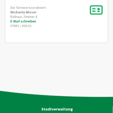
Die Termine koordiniert:
Michaela
Wisser
Rathaus Zimmer 8
E-Mail schreiben
07682 / 804-51
Stadtverwaltung