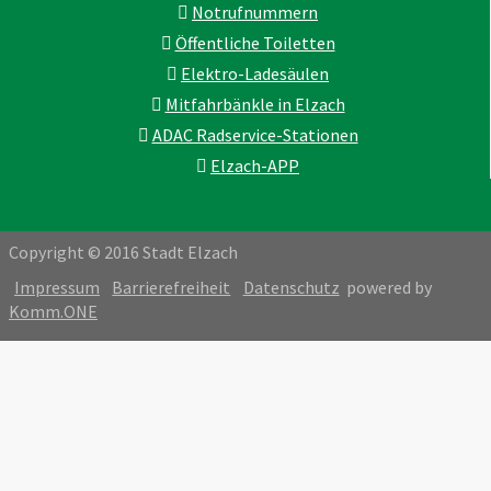
Notrufnummern
Öffentliche Toiletten
Elektro-Ladesäulen
Mitfahrbänkle in Elzach
ADAC Radservice-Stationen
Elzach-APP
Copyright © 2016 Stadt Elzach
Impressum
Barrierefreiheit
Datenschutz
powered by
Komm.ONE