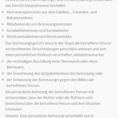
das Gericht beispielsweise bestellen:
Vertrauenspersonen aus dem Familien-, Freundes- und
Bekanntenkreis
Mitarbeitende von Betreuungsvereinen
Sozialarbeiterinnen und Sozialarbeiter
Rechtsanwältinnen und Rechtsanwälte
Das Betreuungsgericht muss in der Regel die betroffene Person
vor bestimmten Entscheidungen persönlich anhören und sich
einen persönlichen Eindruck verschaffen, beispielsweise bei
der erstmaligen Bestellung einer Betreuerin oder eines
Betreuers,
der Erweiterung des Aufgabenkreises der Betreuung oder
der Entlassung der Betreuungn gegen den Willen der
betroffenen Person.
Die persönliche Anhörung der betroffenen Person soll
sicherstellen, dass der Richter oder die Richterin sich
hinreichend über die betroffene Person und ihre Situation
informiert.
Hinweis:
Eine persönliche Anhörung unterbleibt nur in