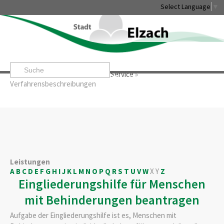
Select Language
▼
Startseite
»
Rathaus & Service
»
Service
»
Leben & Erleben
Rathaus & Service
Stadtentwicklung & W
Verfahrensbeschreibungen
Leistungen
A
B
C
D
E
F
G
H
I
J
K
L
M
N
O
P
Q
R
S
T
U
V
W
X
Y
Z
Eingliederungshilfe für Menschen
mit Behinderungen beantragen
Aufgabe der Eingliederungshilfe ist es, Menschen mit