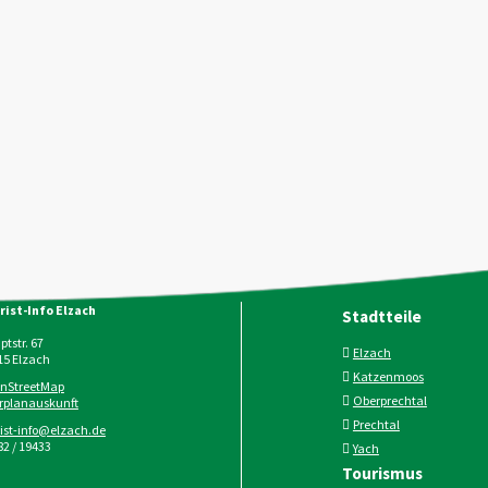
rist-Info Elzach
Stadtteile
tstr. 67
Elzach
15
Elzach
Katzenmoos
nStreetMap
Oberprechtal
rplanauskunft
Prechtal
rist-info@elzach.de
2 / 19433
Yach
Tourismus