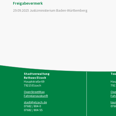
Freigabevermerk
29.09.2025 Justizministerium Baden-Württemberg
Stadtverwaltung
Tou
Rathaus Elzach
Hauptstraße 69
Haup
79215
Elzach
792
OpenStreetMap
Ope
Fahrplanauskunft
Fah
stadt@elzach.de
tou
07682 / 804-0
0768
07682 / 804-55