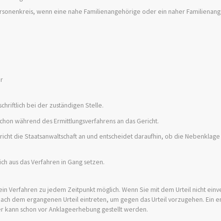
ersonenkreis, wenn eine nahe Familienangehörige oder ein naher Familienan
r
riftlich bei der zuständigen Stelle.
chon während des Ermittlungsverfahrens an das Gericht.
cht die Staatsanwaltschaft an und entscheidet daraufhin, ob die Nebenklage zu
ch aus das Verfahren in Gang setzen.
n ein Verfahren
zu jedem Zeitpunkt möglich.
Wenn Sie mit dem Urteil nicht einv
nach dem
ergangenen
Urteil eintreten, um gegen das Urteil vorzugehen.
Ein 
r kann schon vor Anklageerhebung gestellt werden.