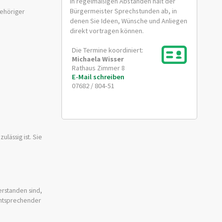
In regelmäßigen Abständen hält der
Bürgermeister Sprechstunden ab, in
gehöriger
denen Sie Ideen, Wünsche und Anliegen
direkt vortragen können.
Die Termine koordiniert:
Michaela
Wisser
Rathaus Zimmer 8
E-Mail schreiben
07682 / 804-51
lässig ist. Sie
erstanden sind,
entsprechender