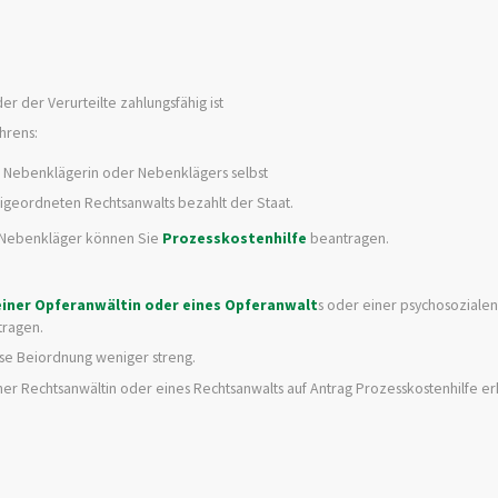
er der Verurteilte zahlungsfähig ist
hrens:
ls Nebenklägerin oder Nebenklägers selbst
igeordneten Rechtsanwalts bezahlt der Staat.
er Nebenkläger können Sie
Prozesskostenhilfe
beantragen.
einer Opferanwältin oder eines Opferanwalt
s oder einer psychosozialen
tragen.
iese Beiordnung weniger streng.
ner Rechtsanwältin oder eines Rechtsanwalts auf Antrag Prozesskostenhilfe er