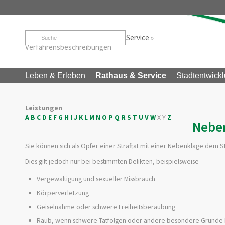
Startseite
»
Rathaus & Service
»
Service
»
Verfahrensbeschreibungen
Leben & Erleben
Rathaus & Service
Stadtentwickl
Leistungen
A
B
C
D
E
F
G
H
I
J
K
L
M
N
O
P
Q
R
S
T
U
V
W
X
Y
Z
Neben
Sie können sich als Opfer einer Straftat mit einer Nebenklage dem 
Dies gilt jedoch nur bei bestimmten Delikten,
beispielsweise
Vergewaltigung und sexueller Missbrauch
Körperverletzung
Geiselnahme oder schwere Freiheitsberaubung
Raub, wenn schwere Tatfolgen oder andere besondere Gründe