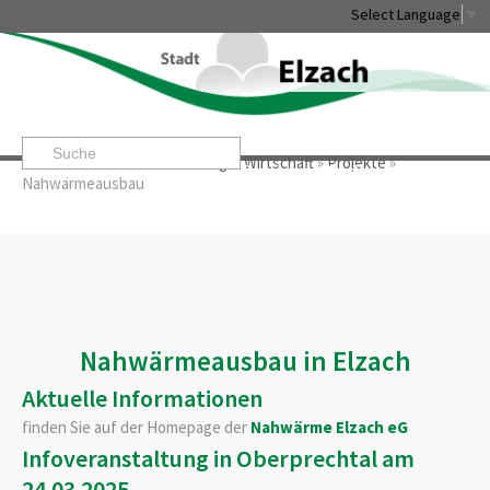
Select Language
▼
Startseite
»
Stadtentwicklung & Wirtschaft
»
Projekte
»
Leben & Erleben
Rathaus & Service
Stadtentwicklung & 
Nahwärmeausbau
Nahwärmeausbau in Elzach
Aktuelle Informationen
finden Sie auf der Homepage der
Nahwärme Elzach eG
Infoveranstaltung in Oberprechtal am
24.03.2025