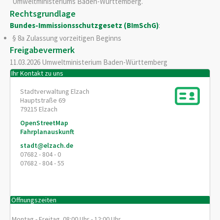
Umweltministeriums Baden-Württemberg.
Rechtsgrundlage
Bundes-Immissionsschutzgesetz (BImSchG)
:
§ 8a Zulassung vorzeitigen Beginns
Freigabevermerk
11.03.2026 Umweltministerium Baden-Württemberg
Ihr Kontakt zu uns
Stadtverwaltung Elzach
Hauptstraße 69
79215
Elzach
OpenStreetMap
Fahrplanauskunft
stadt@elzach.de
07682 - 804 - 0
07682 - 804 - 55
Öffnungszeiten
Montag - Freitag 08:00 Uhr - 12:00 Uhr