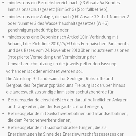
mindestens ein Betriebsbereich nach § 3 Absatz 5a Bundes-
Immissionsschutzgesetz (BImSchG) (Störfallbetrieb),
mindestens eine Anlage, die nach § 60 Absatz 3 Satz 1 Nummer 2
oder Nummer 3 des Wasserhaushaltsgesetzes (WHG)
genehmigungsbedürftig ist oder
mindestens eine Deponie nach Artikel 10 in Verbindung mit
Anhang I der Richtlinie 2010/75/EU des Europäischen Parlaments
und des Rates vom 24. November 2010 über Industrieemissionen
(integrierte Vermeidung und Verminderung der
Umweltverschmutzung) in der jeweils geltenden Fassung
vorhanden ist oder errichtet werden soll.
Die Abteilung 9 - Landesamt für Geologie, Rohstoffe und
Bergbau des Regierungspräsidiums Freiburg ist darüber hinaus
die landesweit zuständige Immissionsschutzbehörde für:
Betriebsgelände einschließlich der darauf befindlichen Anlagen
und Tätigkeiten, die der Bergaufsicht unterliegen,
Betriebsgelände mit Seilschwebebahnen und Standseilbahnen,
die dem Personenverkehr dienen,
Betriebsgelände mit Gashochdruckleitungen, die als
Energieanlagen im Sinne des Energiewirtschaftsgesetzes der