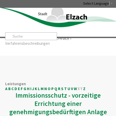
Select Language
▼
Startseite
»
Rathaus & Service
»
Service
»
Leben & Erleben
Rathaus & Service
Stadtentwicklung & W
Verfahrensbeschreibungen
Leistungen
A
B
C
D
E
F
G
H
I
J
K
L
M
N
O
P
Q
R
S
T
U
V
W
X
Y
Z
Immissionsschutz - vorzeitige
Errichtung einer
genehmigungsbedürftigen Anlage