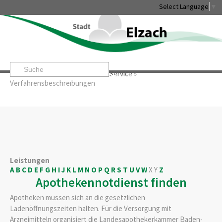
Select Language
▼
Startseite
»
Rathaus & Service
»
Service
»
Leben & Erleben
Rathaus & Service
Stadtentwicklung & W
Verfahrensbeschreibungen
Leistungen
A
B
C
D
E
F
G
H
I
J
K
L
M
N
O
P
Q
R
S
T
U
V
W
X
Y
Z
Apothekennotdienst finden
Apotheken müssen sich an die gesetzlichen
Ladenöffnungszeiten halten. Für die Versorgung mit
Arzneimitteln organisiert die Landesapothekerkammer Baden-