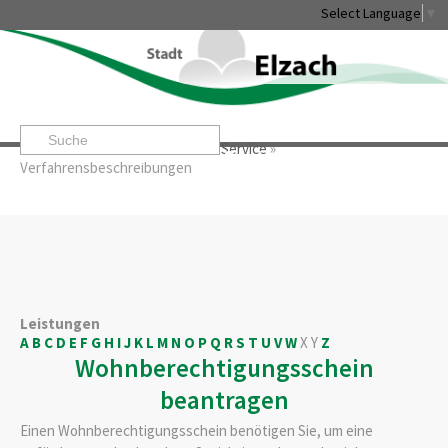
Select Language
▼
Startseite
»
Rathaus & Service
»
Service
»
Leben & Erleben
Rathaus & Service
Stadtentwicklung & W
Verfahrensbeschreibungen
Leistungen
A
B
C
D
E
F
G
H
I
J
K
L
M
N
O
P
Q
R
S
T
U
V
W
X
Y
Z
Wohnberechtigungsschein
beantragen
Einen Wohnberechtigungsschein benötigen Sie, um eine