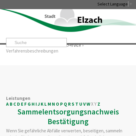
Select Language
▼
Startseite
»
Rathaus & Service
»
Service
»
Leben & Erleben
Rathaus & Service
Stadtentwicklung & W
Verfahrensbeschreibungen
Leistungen
A
B
C
D
E
F
G
H
I
J
K
L
M
N
O
P
Q
R
S
T
U
V
W
X
Y
Z
Sammelentsorgungsnachweis
Bestätigung
Wenn Sie gefährliche Abfälle verwerten, beseitigen, sammeln