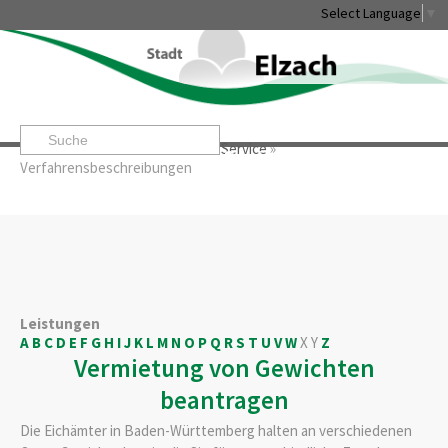
Select Language
▼
Startseite
»
Rathaus & Service
»
Service
»
Leben & Erleben
Rathaus & Service
Stadtentwicklung & W
Verfahrensbeschreibungen
Leistungen
A
B
C
D
E
F
G
H
I
J
K
L
M
N
O
P
Q
R
S
T
U
V
W
X
Y
Z
Vermietung von Gewichten
beantragen
Die Eichämter in Baden-Württemberg halten an verschiedenen