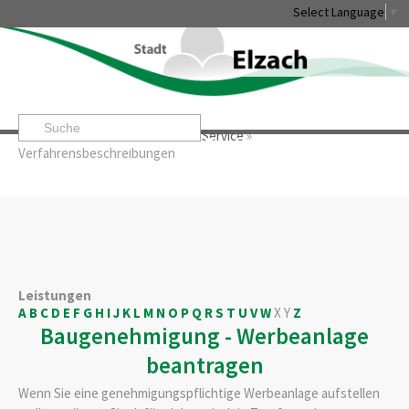
Select Language
▼
Startseite
»
Rathaus & Service
»
Service
»
Leben & Erleben
Rathaus & Service
Stadtentwicklung & W
Verfahrensbeschreibungen
Leistungen
A
B
C
D
E
F
G
H
I
J
K
L
M
N
O
P
Q
R
S
T
U
V
W
X
Y
Z
Baugenehmigung - Werbeanlage
beantragen
Wenn Sie eine genehmigungspflichtige Werbeanlage aufstellen