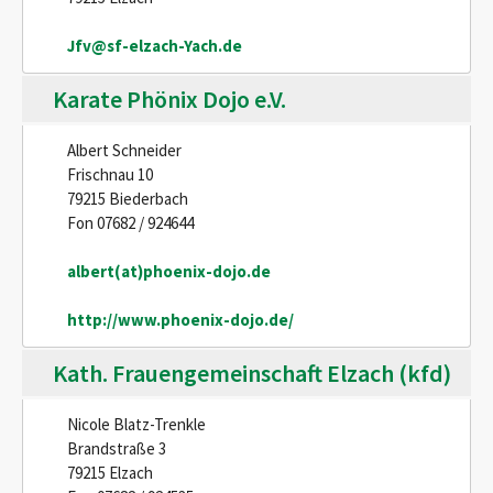
Jfv@sf-elzach-Yach.de
Karate Phönix Dojo e.V.
Albert Schneider
Frischnau 10
79215 Biederbach
Fon 07682 / 924644
albert(at)phoenix-dojo.de
http://www.phoenix-dojo.de/
Kath. Frauengemeinschaft Elzach (kfd)
Nicole Blatz-Trenkle
Brandstraße 3
79215 Elzach