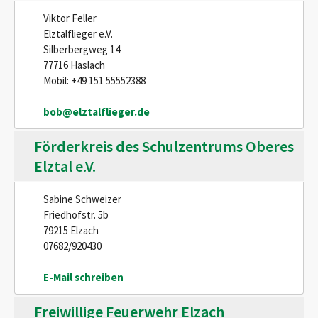
Viktor Feller
Elztalflieger e.V.
Silberbergweg 14
77716 Haslach
Mobil: +49 151 55552388
bob@elztalflieger.de
Förderkreis des Schulzentrums Oberes
Elztal e.V.
Sabine Schweizer
Friedhofstr. 5b
79215 Elzach
07682/920430
E-Mail schreiben
Freiwillige Feuerwehr Elzach