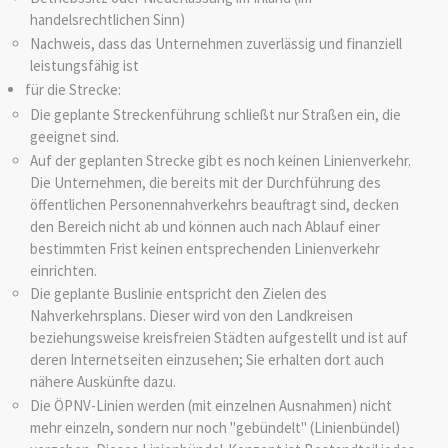
handelsrechtlichen Sinn)
Nachweis, dass das Unternehmen zuverlässig und finanziell
leistungsfähig ist
für die Strecke:
Die geplante Streckenführung schließt nur Straßen ein, die
geeignet sind.
Auf der geplanten Strecke gibt es noch keinen Linienverkehr.
Die Unternehmen, die bereits mit der Durchfü
h
rung des
öffentlichen Personennahverkehrs beau
f
tragt sind, decken
den Bereich nicht ab und kö
n
nen auch nach Ablauf einer
bestimmten Frist ke
i
nen entsprechenden Linienverkehr
einric
h
ten.
Die geplante Buslinie entspricht den Zielen des
Nahverkehrsplans. Dieser wird von den Landkreisen
beziehungsweise kreisfreien Städten aufgestellt und ist auf
deren Internetseiten einzusehen; Sie erhalten dort auch
nähere Auskünfte dazu.
Die ÖPNV-Linien werden (mit einzelnen Ausnahmen) nicht
mehr einzeln, sondern nur noch "gebündelt" (Linienbündel)