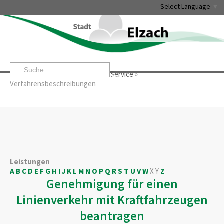
Select Language
▼
Startseite
»
Rathaus & Service
»
Service
»
Leben & Erleben
Rathaus & Service
Stadtentwicklung & W
Verfahrensbeschreibungen
Leistungen
A
B
C
D
E
F
G
H
I
J
K
L
M
N
O
P
Q
R
S
T
U
V
W
X
Y
Z
Genehmigung für einen
Linienverkehr mit Kraftfahrzeugen
beantragen