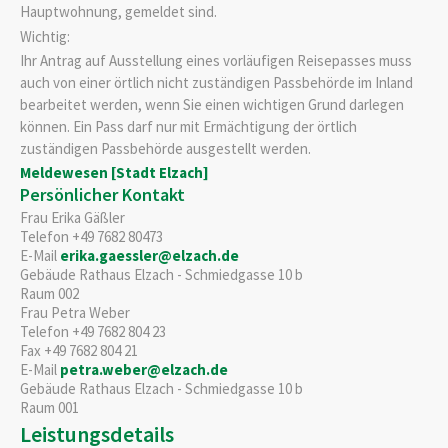
Hauptwohnung, gemeldet sind.
Wichtig:
Ihr Antrag auf Ausstellung eines vorläufigen Reisepasses muss
auch von einer örtlich nicht zuständigen Passbehörde im Inland
bearbeitet werden, wenn Sie einen wichtigen Grund darlegen
können. Ein Pass darf nur mit Ermächtigung der örtlich
zuständigen Passbehörde ausgestellt werden.
Meldewesen [Stadt Elzach]
Persönlicher Kontakt
Frau
Erika
Gäßler
Telefon
+49 7682 80473
E-Mail
erika.gaessler@elzach.de
Gebäude
Rathaus Elzach - Schmiedgasse 10 b
Raum
002
Frau
Petra
Weber
Telefon
+49 7682 804 23
Fax
+49 7682 804 21
E-Mail
petra.weber@elzach.de
Gebäude
Rathaus Elzach - Schmiedgasse 10 b
Raum
001
Leistungsdetails