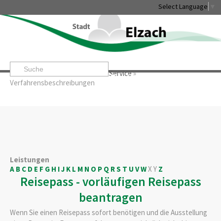
Select Language
▼
Startseite
»
Rathaus & Service
»
Service
»
Leben & Erleben
Rathaus & Service
Stadtentwicklung & W
Verfahrensbeschreibungen
Leistungen
A
B
C
D
E
F
G
H
I
J
K
L
M
N
O
P
Q
R
S
T
U
V
W
X
Y
Z
Reisepass - vorläufigen Reisepass
beantragen
Wenn Sie einen Reisepass sofort benötigen und die Ausstellung