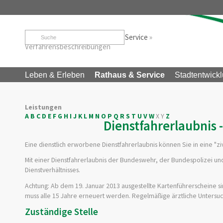
Startseite
»
Rathaus & Service
»
Service
»
Verfahrensbeschreibungen
Leben & Erleben
Rathaus & Service
Stadtentwickl
Leistungen
A
B
C
D
E
F
G
H
I
J
K
L
M
N
O
P
Q
R
S
T
U
V
W
X
Y
Z
Dienstfahrerlaubnis 
Eine dienstlich erworbene Dienstfahrerlaubnis können Sie in eine "ziv
Mit einer Dienstfahrerlaubnis der Bundeswehr, der Bundespolizei und 
Dienstverhältnisses.
Achtung: Ab dem 19. Januar 2013 ausgestellte Kartenführerscheine sin
muss alle 15 Jahre erneuert werden. Regelmäßige ärztliche Unters
Zuständige Stelle