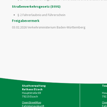
Straßenverkehrsgesetz (StVG)
:
§ 2 Fahrerlaubnis und Führerschein
Freigabevermerk
03.02.2026
Verkehrsministerium Baden-Württemberg
Stadtverwaltung
Tou
Rathaus Elzach
Hauptstraße 69
Haup
79215
Elzach
792
OpenStreetMap
Ope
Fahrplanauskunft
Fah