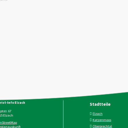
rist-Info Elzach
Stadtteile
tstr. 67
Elzach
15
Elzach
Katzenmoos
nStreetMap
Oberprechtal
rplanauskunft