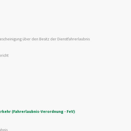
escheinigung über den Besitz der Dienstfahrerlaubnis
richt
kehr (Fahrerlaubnis-Verordnung - FeV)
:
ubnis