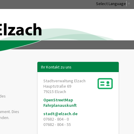
Select Language
▼
Ihr Kontakt zu uns
Stadtverwaltung Elzach
Hauptstraße 69
79215
Elzach
 des
OpenStreetMap
Fahrplanauskunft
ument. Dies
stadt@elzach.de
unden.
07682 - 804 - 0
07682 - 804 - 55