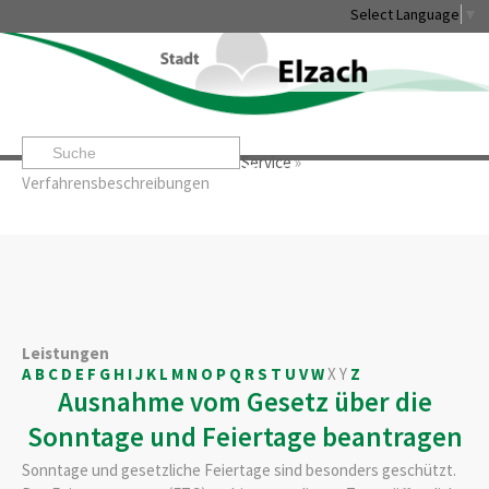
Select Language
▼
Startseite
»
Rathaus & Service
»
Service
»
Leben & Erleben
Rathaus & Service
Stadtentwicklung & W
Verfahrensbeschreibungen
Leistungen
A
B
C
D
E
F
G
H
I
J
K
L
M
N
O
P
Q
R
S
T
U
V
W
X
Y
Z
Ausnahme vom Gesetz über die
Sonntage und Feiertage beantragen
Sonntage und gesetzliche Feiertage sind besonders geschützt.