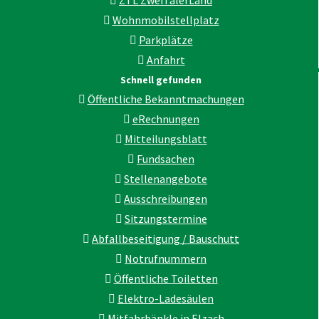
ZTL ZweiTälerLand
Wohnmobilstellplatz
Parkplätze
Anfahrt
Schnell gefunden
Öffentliche Bekanntmachungen
eRechnungen
Mitteilungsblatt
Fundsachen
Stellenangebote
Ausschreibungen
Sitzungstermine
Abfallbeseitigung / Bauschutt
Notrufnummern
Öffentliche Toiletten
Elektro-Ladesäulen
Mitfahrbänkle in Elzach