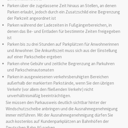
Parken über die zugelassene Zeit hinaus an Stellen, an d
e
nen
Parken erlaubt, jedoch durch ein Zusatzschild eine B
e
grenzung
der Parkzeit angeordnet ist
Parken während der Ladezeiten in Fußgängerbereichen, in
denen das Be- und Entladen für bestimmte Zeiten freig
e
geben
ist
Parken bis zu drei Stunden auf Parkplätzen für Anwohn
e
rinnen
und Anwohner. Die Ankunftszeit muss sich aus der Einstellung
auf einer Parkscheibe ergeben
Parken ohne Gebühr und zeitliche Begrenzung an Parku
h
ren
und Parkscheinautomaten
Parken in ausgewiesenen verkehrsberuhigten Bereichen
außerhalb der markierten Parkstände, wenn Sie den ü
b
rigen
Verkehr (vor allem den fließenden Verkehr) nicht
u
n
verhältnismäßig beeinträchtigen.
Sie müssen den Parkausweis deutlich sichtbar hinter der
Windschutzscheibe anbringen und die Ausnahmegenehmigung
immer mitführen. Mit der Ausnahmegenehmigung dürfen Sie
auch kostenlos auf Kundenparkplätzen an Bahnhöfen der
Deutschen Bahn AG parken.