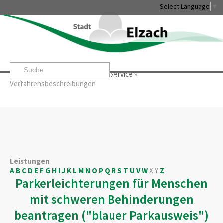
Select Language
▼
Startseite
»
Rathaus & Service
»
Service
»
Leben & Erleben
Rathaus & Service
Stadtentwicklung & W
Verfahrensbeschreibungen
Leistungen
A
B
C
D
E
F
G
H
I
J
K
L
M
N
O
P
Q
R
S
T
U
V
W
X
Y
Z
Parkerleichterungen für Menschen
mit schweren Behinderungen
beantragen ("blauer Parkausweis")