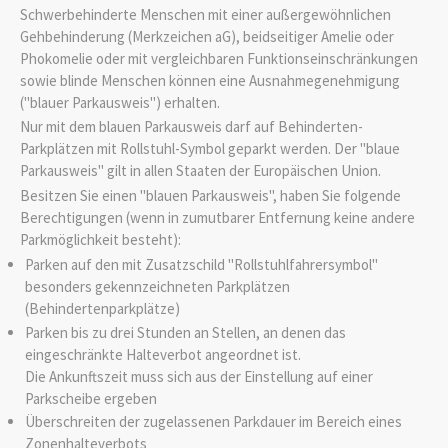
Schwerbehinderte Menschen mit einer außergewöhnlichen
Gehbehinderung (Merkzeichen aG), beidseitiger Amelie oder
Phokomelie oder mit vergleichbaren Funktionseinschränkungen
sowie blinde Menschen können eine Ausnahmegenehmigung
("blauer Parkausweis") erhalten.
Nur mit dem blauen Parkausweis darf auf Behinderten-
Parkplätzen mit Rollstuhl-Symbol geparkt werden. Der "blaue
Parkausweis" gilt in allen Staaten der Europäischen Union.
Besitzen Sie einen "blauen Parkausweis", haben Sie folgende
B
e
rechtigungen (wenn in zumutbarer Entfernung keine andere
Parkmöglichkeit besteht):
Parken auf den mit Zusatzschild "Rollstuhlfahrersymbol"
besonders gekennzeichneten Parkplätzen
(Behinderte
n
parkplätze)
Parken bis zu drei Stunden an Stellen, an denen das
eing
e
schränkte Halteverbot angeordnet ist.
Die Ankunftszeit muss sich aus der Einstellung auf einer
Parkscheibe ergeben
Überschreiten der zugelassenen Parkdauer im Bereich e
i
nes
Zonenhalteverbots