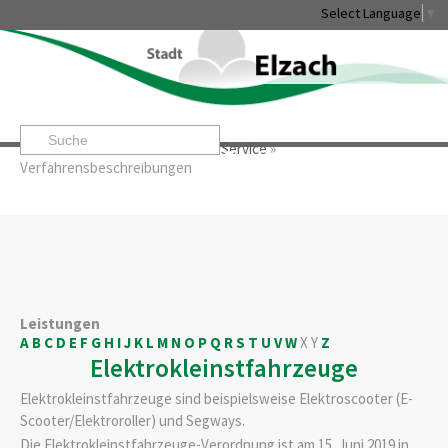
Select Language
▼
Startseite
»
Rathaus & Service
»
Service
»
Leben & Erleben
Rathaus & Service
Stadtentwicklung & W
Verfahrensbeschreibungen
Leistungen
A
B
C
D
E
F
G
H
I
J
K
L
M
N
O
P
Q
R
S
T
U
V
W
X
Y
Z
Elektrokleinstfahrzeuge
Elektrokleinstfahrzeuge sind beispielsweise Elektroscooter (E-
Scooter/Elektroroller) und Segways.
Die Elektrokleinstfahrzeuge-Verordnung ist am 15. Juni 2019 in