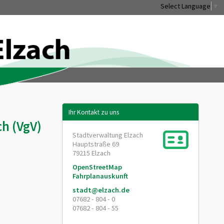
Select Language
▼
Ihr Kontakt zu uns
ch (VgV)
Stadtverwaltung Elzach
Hauptstraße 69
79215
Elzach
OpenStreetMap
Fahrplanauskunft
stadt@elzach.de
07682 - 804 - 0
07682 - 804 - 55