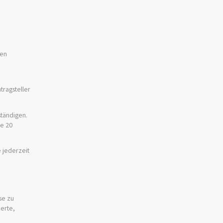
nen
tragsteller
ständigen.
re 20
e jederzeit
se zu
erte,