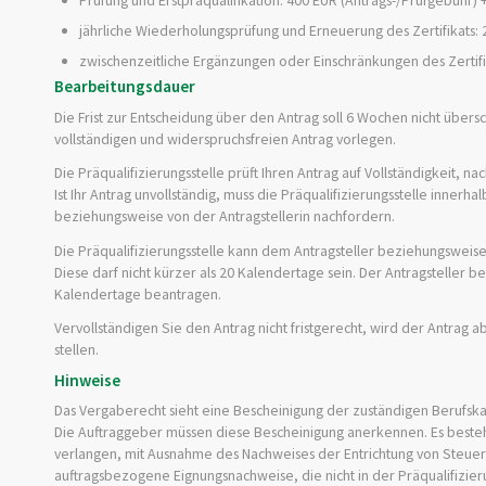
Prüfung und Erstpräqualifikation: 400 EUR (Antrags-/Prüfgebühr) 
jährliche Wiederholungsprüfung und Erneuerung des Zertifikats: 2
zwischenzeitliche Ergänzungen oder Einschränkungen des Zertifi
Bearbeitungsdauer
Die Frist zur Entscheidung über den Antrag soll 6 Wochen nicht übersch
vollständigen und widerspruchsfreien Antrag vorlegen.
Die Präqualifizierungsstelle prüft Ihren Antrag auf Vollständigkeit, na
Ist Ihr Antrag unvollständig, muss die Präqualifizierungsstelle inne
beziehungsweise von der Antragstellerin nachfordern.
Die Präqualifizierungsstelle kann dem Antragsteller beziehungsweise
Diese darf nicht kürzer als 20 Kalendertage sein. Der Antragsteller
Kalendertage beantragen.
Vervollständigen Sie den Antrag nicht fristgerecht, wird der Antrag 
stellen.
Hinweise
Das Vergaberecht sieht eine Bescheinigung der zuständigen Berufsk
Die Auftraggeber müssen diese Bescheinigung anerkennen. Es besteh
verlangen, mit Ausnahme des Nachweises der Entrichtung von Steuer
auftragsbezogene Eignungsnachweise, die nicht in der Präqualifizieru