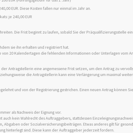
+ 200 EUR (Führungsgebühr für das 1. Jahr)
40,00 EUR. Diese Kosten fallen nur einmal im Jahr an.
kats: je 240,00 EUR
reiten. Die Frist beginnt zu laufen, sobald Sie der Präqualifizierungsstelle ei
chdem sie ihn erhalten und registriert hat.
rhalb von 20 Kalendertagen die fehlenden Informationen oder Unterlagen vom An
 der Antragstellerin eine angemessene Frist setzen, um den Antrag zu vervoll
 beziehungsweise die Antragstellerin kann eine Verlängerung um maximal weite
abgelehnt und von der Registrierung gestrichen. Einen neuen Antrag können Si
ammer als Nachweis der Eignung vor.
t auch kein Wahlrecht des Auftraggebers, stattdessen Einzeleignungsnachwei
n, Abgaben oder Sozialversicherungsbeiträgen. Etwas anderes gilt für gesond
ng hinterlegt sind. Diese kann der Auftraggeber jederzeit fordern.