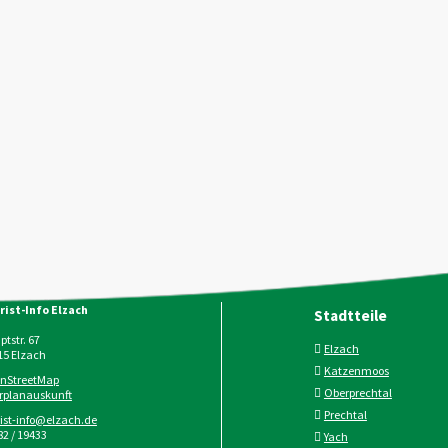
rist-Info Elzach
Stadtteile
tstr. 67
Elzach
15
Elzach
Katzenmoos
nStreetMap
Oberprechtal
rplanauskunft
Prechtal
rist-info@elzach.de
2 / 19433
Yach