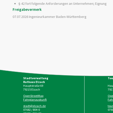
§ 42 fort folgende
Anforderungen an Unternehmen; Eignung
Freigabevermerk
07.07.2026
Ingenieurkammer Baden-Württemberg
Stadtverwaltung
Tou
Rathaus Elzach
Hauptstraße 69
Haup
79215
Elzach
792
OpenStreetMap
Ope
Fahrplanauskunft
Fah
stadt@elzach.de
tou
07682 / 804-0
0768