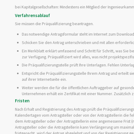
bei Kapitalgesellschaften: Mindestens ein Mitglied der Ingenieur
Verfahrensablauf
Sie müssen die Präqualifizierung beantragen.
Das notwendige Antragsformular steht im Internet zum Download
Schicken Sie den Antrag unterschrieben und mit allen erforderlic
Ein Merkblatt erklärt umfassend und Schritt für Schritt, was Sie
zur Verfügung. Präqualifiziert wird alles, was nicht projektspezifisc
Die Präqualifizierungsstelle prüft Ihre Unterlagen. Fehlen Unterla
Entspricht die Präqualifizierungsstelle Ihrem Antrag und erteilt s
auf ihrer Internetseite ein.
Weiter werden die für die öffentlichen Auftraggeber auf gesond
Unternehmen erhält ein Zertifikat mit einer Nummer. Zusätzlich zu
Fristen
Nach Erhalt und Registrierung des Antrags prüft die Präqualifizierungss
Kalendertagen vom Antragsteller oder von der Antragstellerin die f
dem Antragsteller oder der Antragstellerin eine angemessene Frist (n
Antragsteller oder die Antragstellerin kann Verlängerung um maximal
fristgerecht, wird der Antrag abgelehnt und von der Registrierung ges