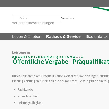
Startseite
»
Rathaus & Service
»
Service
»
Verfahrensbeschreibungen
Leben & Erleben
Rathaus & Service
Stadtentwickl
Leistungen
A
B
C
D
E
F
G
H
I
J
K
L
M
N
O
P
Q
R
S
T
U
V
W
X
Y
Z
Öffentliche Vergabe - Präqualifika
Durch Teilnahme am Präqualifikationsverfahren können Ingenieurbür
Planungsleistungen für einzelne oder mehrere Leistungsbilder in f
Fachkunde
Zuverlässigkeit
Leistungsfähigkeit