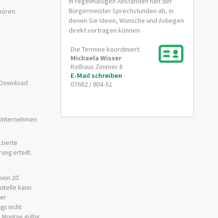
In regelmäßigen Abständen hält der
Bürgermeister Sprechstunden ab, in
hören.
denen Sie Ideen, Wünsche und Anliegen
direkt vortragen können.
Die Termine koordiniert:
Michaela
Wisser
Rathaus Zimmer 8
E-Mail schreiben
m Download
07682 / 804-51
er Unternehmen
zierte
ung erteilt.
 von 20
stelle kann
Der
gs nicht
2 Montae gültig