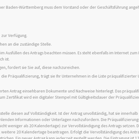
kammer Baden-Württemberg muss dem Vorstand oder der Geschäftsführung ange
 zur Verfügung.
hen an die zuständige Stelle.
 beim Ausfüllen des Antrags beachten müssen. Es steht ebenfalls im Internet zu
h ist.
gen, fordert sie Sie auf, diese nachzureichen.
ie die Präqualifizierung, trägt sie Ihr Unternehmen in die Liste präqualifiziert
erten Antrag einsehbaren Dokumente und Nachweise hinterlegt. Das präqualifi
m Zertifikat wird ein digitaler Stempel mit Gültigkeitsdauer der Präqualifizier
telle diesen auf Vollständigkeit. Ist der Antrag unvollständig, hat sie innerhalb
ehlenden Informationen oder Unterlagen nachzufordern. Die Präqualifizierungs
icht weniger als 20 Kalendertage) zur Vervollständigung des Antrags setzen. 
 weitere 20 Kalendertage beantragen. Erfolgt die Vervollständigung des Antra
trichen. Ein neuer Antrag kann jederzeit gestellt werden. Die Eintragung ist 1