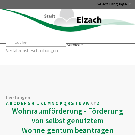
Select Language
▼
Startseite
»
Rathaus & Service
»
Service
»
Leben & Erleben
Rathaus & Service
Stadtentwicklung & W
Verfahrensbeschreibungen
Leistungen
A
B
C
D
E
F
G
H
I
J
K
L
M
N
O
P
Q
R
S
T
U
V
W
X
Y
Z
Wohnraumförderung - Förderung
von selbst genutztem
Wohneigentum beantragen