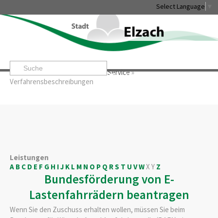
Select Language
▼
Startseite
»
Rathaus & Service
»
Service
»
Leben & Erleben
Rathaus & Service
Stadtentwicklung & W
Verfahrensbeschreibungen
Leistungen
A
B
C
D
E
F
G
H
I
J
K
L
M
N
O
P
Q
R
S
T
U
V
W
X
Y
Z
Bundesförderung von E-
Lastenfahrrädern beantragen
Wenn Sie den Zuschuss erhalten wollen, müssen Sie beim