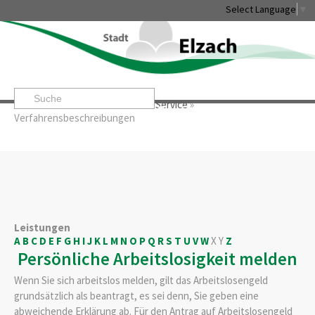
Select Language
▼
Startseite
»
Rathaus & Service
»
Service
»
Leben & Erleben
Rathaus & Service
Stadtentwicklung & W
Verfahrensbeschreibungen
Leistungen
A
B
C
D
E
F
G
H
I
J
K
L
M
N
O
P
Q
R
S
T
U
V
W
X
Y
Z
Persönliche Arbeitslosigkeit melden
Wenn Sie sich arbeitslos melden, gilt das Arbeitslosengeld
grundsätzlich als beantragt, es sei denn, Sie geben eine
abweichende Erklärung ab. Für den Antrag auf Arbeitslosengeld