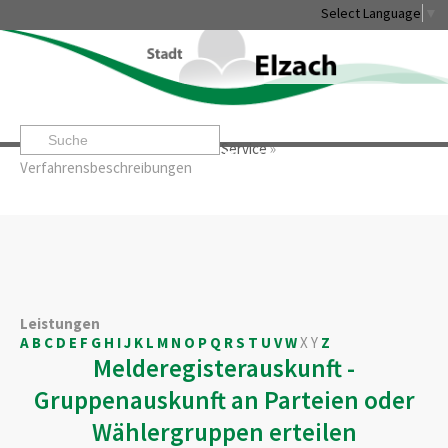
Select Language
▼
Startseite
»
Rathaus & Service
»
Service
»
Leben & Erleben
Rathaus & Service
Stadtentwicklung & W
Verfahrensbeschreibungen
Leistungen
A
B
C
D
E
F
G
H
I
J
K
L
M
N
O
P
Q
R
S
T
U
V
W
X
Y
Z
Melderegisterauskunft -
Gruppenauskunft an Parteien oder
Wählergruppen erteilen