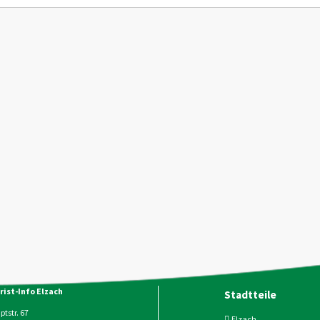
rist-Info Elzach
Stadtteile
tstr. 67
Elzach