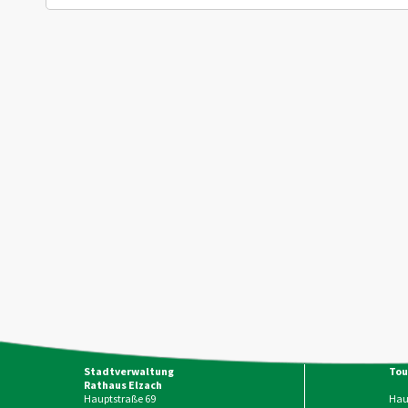
Stadtverwaltung
Tou
Rathaus Elzach
Hauptstraße 69
Haup