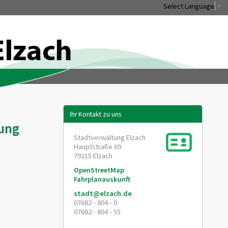
Select Language
▼
Ihr Kontakt zu uns
zung
Stadtverwaltung Elzach
Hauptstraße 69
79215
Elzach
OpenStreetMap
Fahrplanauskunft
stadt@elzach.de
07682 - 804 - 0
07682 - 804 - 55