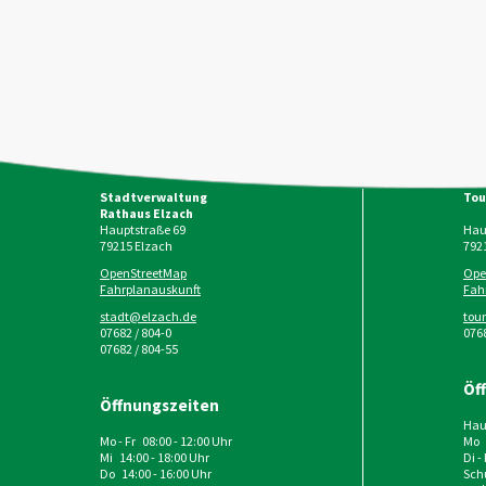
Stadtverwaltung
Tou
Rathaus Elzach
Hauptstraße 69
Haup
79215
Elzach
792
OpenStreetMap
Ope
Fahrplanauskunft
Fah
stadt@elzach.de
tou
07682 / 804-0
0768
07682 / 804-55
Öf
Öffnungszeiten
Haup
Mo - Fr 08:00 - 12:00 Uhr
Mo 
Mi 14:00 - 18:00 Uhr
Di -
Do 14:00 - 16:00 Uhr
Schu