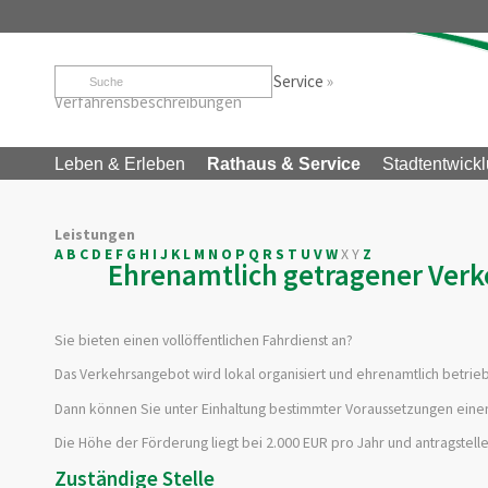
Startseite
»
Rathaus & Service
»
Service
»
Verfahrensbeschreibungen
Leben & Erleben
Rathaus & Service
Stadtentwickl
Leistungen
A
B
C
D
E
F
G
H
I
J
K
L
M
N
O
P
Q
R
S
T
U
V
W
X
Y
Z
Ehrenamtlich getragener Verk
Sie bieten einen vollöffentlichen Fahrdienst an?
Das Verkehrsangebot wird lokal organisiert und ehrenamtlich betrie
Dann können Sie unter Einhaltung bestimmter Voraussetzungen eine
Die Höhe der Förderung liegt bei 2.000 EUR pro Jahr und antragstellen
Zuständige Stelle