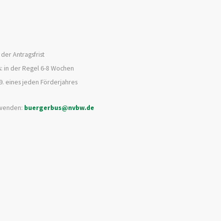
der Antragsfrist
: in der Regel 6-8 Wochen
9. eines jeden Förderjahres
 wenden:
buergerbus@nvbw.de