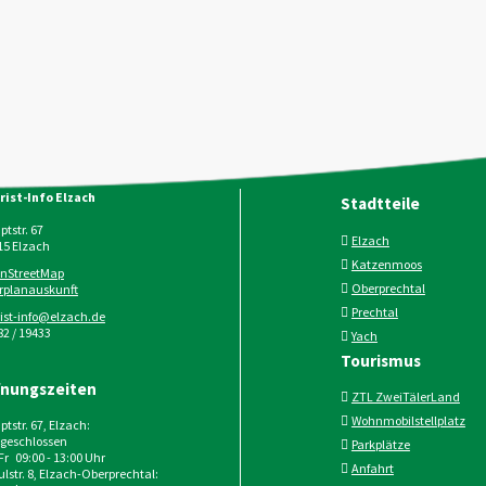
rist-Info Elzach
Stadtteile
tstr. 67
Elzach
15
Elzach
Katzenmoos
nStreetMap
Oberprechtal
rplanauskunft
Prechtal
rist-info@elzach.de
2 / 19433
Yach
Tourismus
fnungszeiten
ZTL ZweiTälerLand
Wohnmobilstellplatz
tstr. 67, Elzach:
geschlossen
Parkplätze
 Fr 09:00 - 13:00 Uhr
Anfahrt
lstr. 8, Elzach-Oberprechtal: