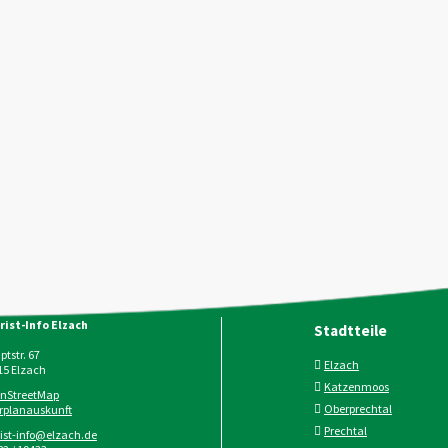
rist-Info Elzach
Stadtteile
tstr. 67
Elzach
15
Elzach
Katzenmoos
nStreetMap
Oberprechtal
rplanauskunft
Prechtal
rist-info@elzach.de