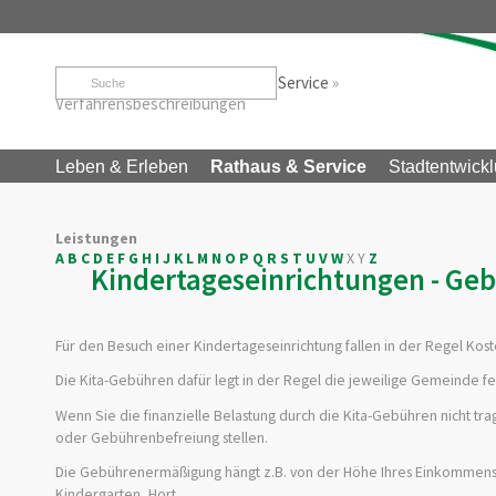
Startseite
»
Rathaus & Service
»
Service
»
Verfahrensbeschreibungen
Leben & Erleben
Rathaus & Service
Stadtentwickl
Leistungen
A
B
C
D
E
F
G
H
I
J
K
L
M
N
O
P
Q
R
S
T
U
V
W
X
Y
Z
Kindertageseinrichtungen - G
Für den Besuch einer Kindertageseinrichtung fallen in der Regel Ko
Die Kita-Gebühren dafür legt in der Regel die jeweilige Gemeinde fe
Wenn Sie die finanzielle Belastung durch die Kita-Gebühren nicht 
oder Gebührenbefreiung stellen.
Die Gebührenermäßigung hängt z.B. von der Höhe Ihres Einkommens ab.
Kindergarten, Hort.