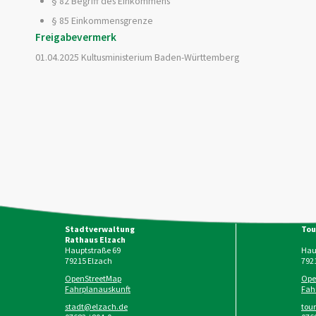
§ 82 Begriff des Einkommens
§ 85 Einkommensgrenze
Freigabevermerk
01.04.2025 Kultusministerium Baden-Württemberg
Stadtverwaltung
Tou
Rathaus Elzach
Hauptstraße 69
Haup
79215
Elzach
792
OpenStreetMap
Ope
Fahrplanauskunft
Fah
stadt@elzach.de
tou