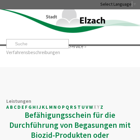
Select Language
▼
Startseite
»
Rathaus & Service
»
Service
»
Leben & Erleben
Rathaus & Service
Stadtentwicklung & W
Verfahrensbeschreibungen
Leistungen
A
B
C
D
E
F
G
H
I
J
K
L
M
N
O
P
Q
R
S
T
U
V
W
X
Y
Z
Befähigungsschein für die
Durchführung von Begasungen mit
Biozid-Produkten oder