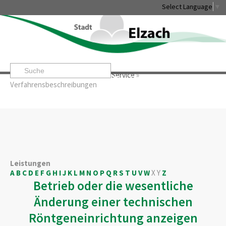
Select Language
▼
Startseite
»
Rathaus & Service
»
Service
»
Leben & Erleben
Rathaus & Service
Stadtentwicklung & W
Verfahrensbeschreibungen
Leistungen
A
B
C
D
E
F
G
H
I
J
K
L
M
N
O
P
Q
R
S
T
U
V
W
X
Y
Z
Betrieb oder die wesentliche
Änderung einer technischen
Röntgeneinrichtung anzeigen